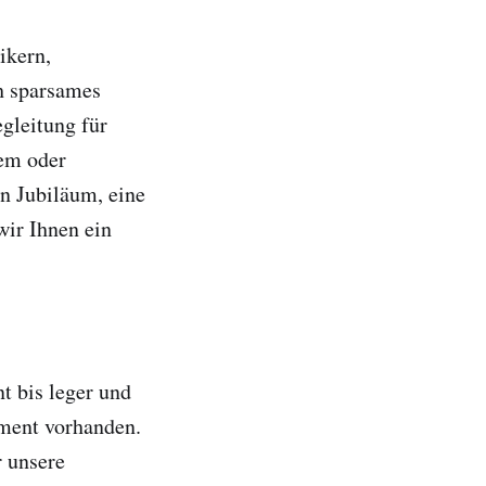
ikern,
h sparsames
gleitung für
tem oder
in Jubiläum, eine
wir Ihnen ein
t bis leger und
pment vorhanden.
r unsere