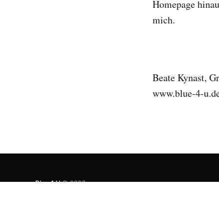
Homepage hinaus
mich.
Beate Kynast, Gr
www.blue-4-u.d
Blue 4 U
© 2026