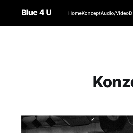
Blue 4 U
Home
Konzept
Audio/Video
D
Konz